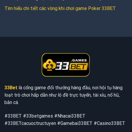
Tìm hiểu chi tiết các vòng khi chơi game Poker 33BET
33Bet
là cổng game đổi thưởng hàng đầu, nơi hội tụ hàng
loạt trò chơi hấp dẫn như lô đề trực tuyến, tài xỉu, nổ hũ,
bắn cá.
#33BET #33betgames #Nhacai33BET
#33BETcacuoctructuyen #Gamebai33BET #Casino33BET