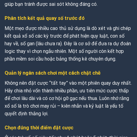
giúp bạn tránh được sai sót không đáng có.
Phân tích kết quả quay số trước đó
Một mẹo được nhiều cao thủ sử dụng là dò xét và ghi chép
kết quả xổ số các kỳ trước để phát hiện quy luật, con số
hay về, số gan (lâu chưa ra). Đây là cơ sở để đưa ra dự đoán
logic thay vì chọn ngẫu nhiên. Một số người còn kết hợp
phần mềm soi cầu hoặc bảng thống kê chuyên dụng.
Quản lý ngân sách chơi một cách chặt chẽ
Không nên đặt cược “tất tay” vào một phiên quay duy nhất.
Hãy chia nhỏ vốn thành nhiều phần, ưu tiên mức cược thấp
để chơi lâu dài và có cơ hội gỡ gạc nếu thua. Luôn nhớ rằng
xổ số là trò chơi may rủi – kiên nhẫn và kỷ luật là yếu tố
quyết định thắng lợi.
Chọn đúng thời điểm đặt cược