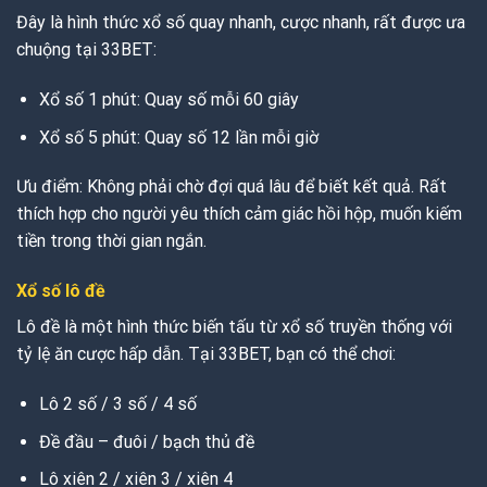
Đây là hình thức xổ số quay nhanh, cược nhanh, rất được ưa
chuộng tại 33BET:
Xổ số 1 phút: Quay số mỗi 60 giây
Xổ số 5 phút: Quay số 12 lần mỗi giờ
Ưu điểm: Không phải chờ đợi quá lâu để biết kết quả. Rất
thích hợp cho người yêu thích cảm giác hồi hộp, muốn kiếm
tiền trong thời gian ngắn.
Xổ số lô đề
Lô đề là một hình thức biến tấu từ xổ số truyền thống với
tỷ lệ ăn cược hấp dẫn. Tại 33BET, bạn có thể chơi:
Lô 2 số / 3 số / 4 số
Đề đầu – đuôi / bạch thủ đề
Lô xiên 2 / xiên 3 / xiên 4