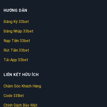
HƯỚNG DẪN
Đăng Ký 33bet
Đăng Nhập 33bet
Nạp Tiền 33bet
Rút Tiền 33bet
Tải App 33bet
LIÊN KẾT HỮU ÍCH
Chăm Sóc Khách Hàng
Code 33Bet
Chính Sách Bảo Mật