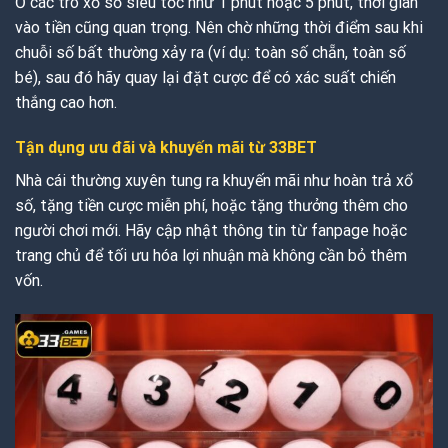
Ở các trò xổ số siêu tốc như 1 phút hoặc 5 phút, thời gian
vào tiền cũng quan trọng. Nên chờ những thời điểm sau khi
chuỗi số bất thường xảy ra (ví dụ: toàn số chẵn, toàn số
bé), sau đó hãy quay lại đặt cược để có xác suất chiến
thắng cao hơn.
Tận dụng ưu đãi và khuyến mãi từ 33BET
Nhà cái thường xuyên tung ra khuyến mãi như hoàn trả xổ
số, tặng tiền cược miễn phí, hoặc tặng thưởng thêm cho
người chơi mới. Hãy cập nhật thông tin từ fanpage hoặc
trang chủ để tối ưu hóa lợi nhuận mà không cần bỏ thêm
vốn.