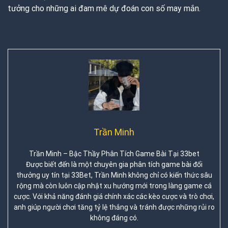
tưởng cho những ai đam mê dự đoán con số may mắn.
Trần Minh
Trần Minh – Bậc Thầy Phân Tích Game Bài Tại 33bet
Được biết đến là một chuyên gia phân tích game bài đổi
thưởng uy tín tại 33Bet, Trần Minh không chỉ có kiến thức sâu
rộng mà còn luôn cập nhật xu hướng mới trong làng game cá
cược. Với khả năng đánh giá chính xác các kèo cược và trò chơi,
anh giúp người chơi tăng tỷ lệ thắng và tránh được những rủi ro
không đáng có.