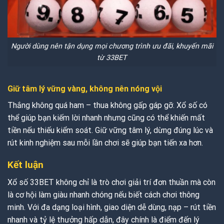
Người dùng nên tận dụng mọi chương trình ưu đãi, khuyến mãi
từ 33BET
Giữ tâm lý vững vàng, không nên nóng vội
Thắng không quá ham – thua không gấp gáp gỡ. Xổ số có
thể giúp bạn kiếm lời nhanh nhưng cũng có thể khiến mất
tiền nếu thiếu kiểm soát. Giữ vững tâm lý, dừng đúng lúc và
rút kinh nghiệm sau mỗi lần chơi sẽ giúp bạn tiến xa hơn.
Kết luận
Xổ số 33BET không chỉ là trò chơi giải trí đơn thuần mà còn
là cơ hội làm giàu nhanh chóng nếu biết cách chơi thông
minh. Với đa dạng loại hình, giao diện dễ dùng, nạp – rút tiền
nhanh và tỷ lệ thưởng hấp dẫn, đây chính là điểm đến lý