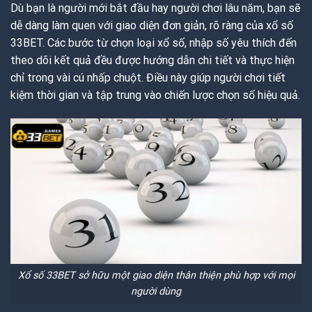
Dù bạn là người mới bắt đầu hay người chơi lâu năm, bạn sẽ
dễ dàng làm quen với giao diện đơn giản, rõ ràng của xổ số
33BET. Các bước từ chọn loại xổ số, nhập số yêu thích đến
theo dõi kết quả đều được hướng dẫn chi tiết và thực hiện
chỉ trong vài cú nhấp chuột. Điều này giúp người chơi tiết
kiệm thời gian và tập trung vào chiến lược chọn số hiệu quả.
Xổ số 33BET sở hữu một giao diện thân thiện phù hợp với mọi
người dùng