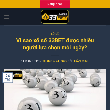
Chuyển
Đăng nhập
đến
nội
dung
LÔ ĐỀ
Vì sao xổ số 33BET được nhiều
người lựa chọn mỗi ngày?
ĐÃ ĐĂNG TRÊN
THÁNG 6 24, 2025
BỞI
TRẦN MINH
24
Th6