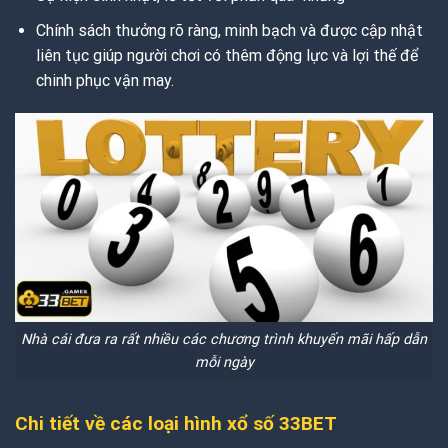
Chính sách thưởng rõ ràng, minh bạch và được cập nhật
liên tục giúp người chơi có thêm động lực và lợi thế để
chinh phục vận may.
Nhà cái đưa ra rất nhiều các chương trình khuyến mãi hấp dẫn
mỗi ngày
Chi tiết về các loại hình xổ số 33BET