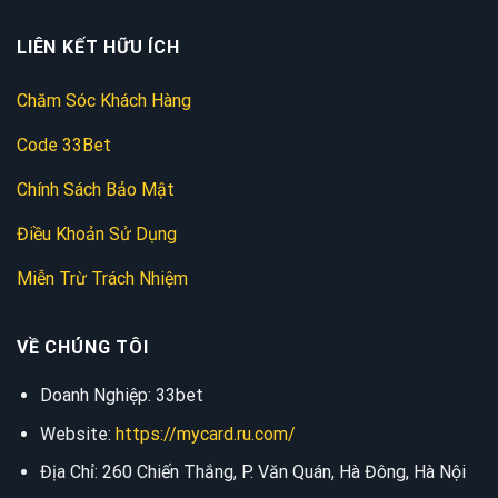
LIÊN KẾT HỮU ÍCH
Chăm Sóc Khách Hàng
Code 33Bet
Chính Sách Bảo Mật
Điều Khoản Sử Dụng
Miễn Trừ Trách Nhiệm
VỀ CHÚNG TÔI
Doanh Nghiệp: 33bet
Website:
https://mycard.ru.com/
Địa Chỉ:
260 Chiến Thắng, P. Văn Quán, Hà Đông, Hà Nội