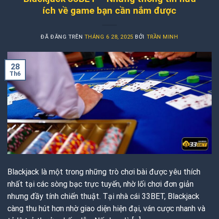
ích về game bạn cần nắm được
ĐÃ ĐĂNG TRÊN
THÁNG 6 28, 2025
BỞI
TRẦN MINH
28
Th6
Blackjack là một trong những trò chơi bài được yêu thích
nhất tại các sòng bạc trực tuyến, nhờ lối chơi đơn giản
nhưng đầy tính chiến thuật. Tại nhà cái 33BET, Blackjack
càng thu hút hơn nhờ giao diện hiện đại, ván cược nhanh và