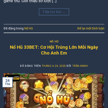
game thủ. Giới thiệu sơ lược […]
Tiếp tục đọc
→
Đã đăng trong
Nổ Hũ
Để lại một bình luận
NỔ HŨ
Nổ Hũ 33BET: Cơ Hội Trúng Lớn Mỗi Ngày
Cho Anh Em
ĐÃ ĐĂNG TRÊN
THÁNG 6 24, 2025
BỞI
TRẦN MINH
24
Th6