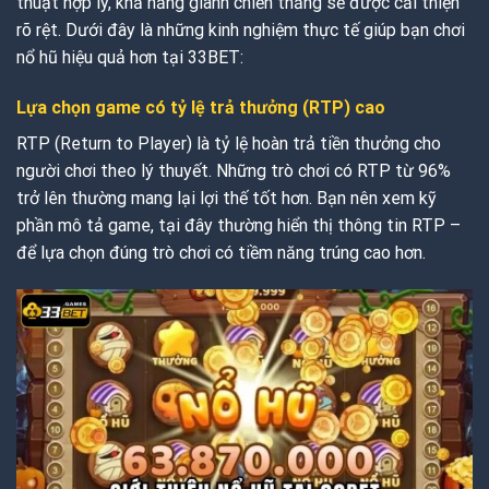
thuật hợp lý, khả năng giành chiến thắng sẽ được cải thiện
rõ rệt. Dưới đây là những kinh nghiệm thực tế giúp bạn chơi
nổ hũ hiệu quả hơn tại 33BET:
Lựa chọn game có tỷ lệ trả thưởng (RTP) cao
RTP (Return to Player) là tỷ lệ hoàn trả tiền thưởng cho
người chơi theo lý thuyết. Những trò chơi có RTP từ 96%
trở lên thường mang lại lợi thế tốt hơn. Bạn nên xem kỹ
phần mô tả game, tại đây thường hiển thị thông tin RTP –
để lựa chọn đúng trò chơi có tiềm năng trúng cao hơn.