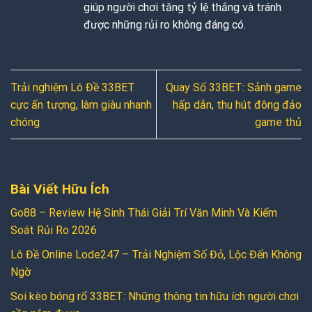
giúp người chơi tăng tỷ lệ thắng và tránh
được những rủi ro không đáng có.
Trải nghiệm Lô Đề 33BET
Quay Số 33BET: Sảnh game
cực ấn tượng, làm giàu nhanh
hấp dẫn, thu hút đông đảo
chóng
game thủ
Bài Viết Hữu Ích
Go88 – Review Hệ Sinh Thái Giải Trí Văn Minh Và Kiểm
Soát Rủi Ro 2026
Lô Đề Online Lode247 – Trải Nghiệm Số Đỏ, Lộc Đến Không
Ngờ
Soi kèo bóng rổ 33BET: Những thông tin hữu ích người chơi