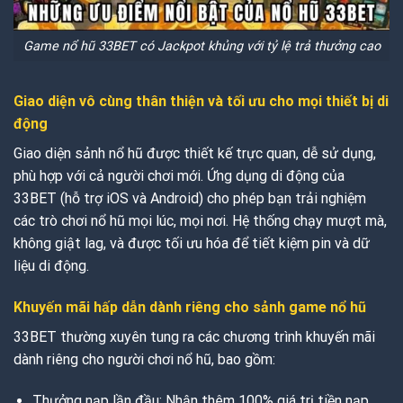
Game nổ hũ 33BET có Jackpot khủng với tỷ lệ trả thưởng cao
Giao diện vô cùng thân thiện và tối ưu cho mọi thiết bị di
động
Giao diện sảnh nổ hũ được thiết kế trực quan, dễ sử dụng,
phù hợp với cả người chơi mới. Ứng dụng di động của
33BET (hỗ trợ iOS và Android) cho phép bạn trải nghiệm
các trò chơi nổ hũ mọi lúc, mọi nơi. Hệ thống chạy mượt mà,
không giật lag, và được tối ưu hóa để tiết kiệm pin và dữ
liệu di động.
Khuyến mãi hấp dẫn dành riêng cho sảnh game nổ hũ
33BET thường xuyên tung ra các chương trình khuyến mãi
dành riêng cho người chơi nổ hũ, bao gồm:
Thưởng nạp lần đầu: Nhận thêm 100% giá trị tiền nạp