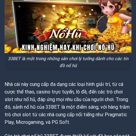
33BET là một trong những sân chơi lý tưởng dành cho các tín
đồ nổ hũ
Nhà cái này cung cấp đa dạng các loại hình giải trí, từ cá
cược thể thao, casino trực tuyến, lô đề, đến các trò chơi
slot như nổ hũ, đáp ứng mọi nhu cầu của người chơi. Trong
đó, sảnh nổ hũ của 33BET là một điểm sáng, với hàng trăm
trò chơi slot từ các nhà cung cấp nổi tiếng như Pragmatic
Play, Microgaming, và PG Soft.