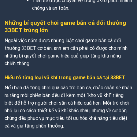
Tiền sẽ được chuyển về trong 5-30 phút, nhanh
chóng và an toàn.
Những bí quyết chơi game bắn cá đổi thưởng
33BET trúng lớn
Ngoài việc nắm được những luật chơi game bắn cá đổi
thưởng 33BET cơ bản, anh em cần phải có được cho mình
những bí quyết chơi game hiệu quả giúp tăng khả năng
chiến thắng.
Hiểu rõ từng loại vũ khí trong game bắn cá tại 33BET
Nếu bạn đã từng chơi qua các trò bắn cá, chắc chắn sẽ nhận
ra rằng mỗi phiên bản đều đi kèm một “kho vũ khí” riêng
biệt để hỗ trợ người chơi săn cá hiệu quả hơn. Mỗi trò chơi
nhỏ lại có cách thiết kế vũ khí khác nhau, nhưng về cơ bản,
chúng đều phục vụ mục tiêu tối ưu hóa khả năng tiêu diệt
cá và gia tăng phần thưởng.