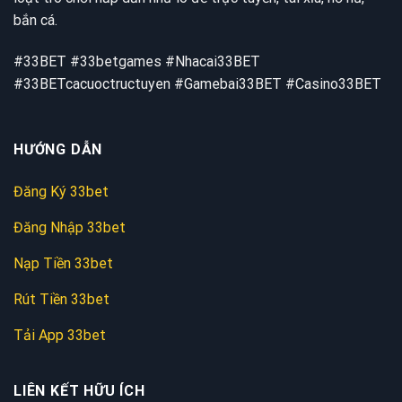
bắn cá.
#33BET #33betgames #Nhacai33BET
#33BETcacuoctructuyen #Gamebai33BET #Casino33BET
HƯỚNG DẪN
Đăng Ký 33bet
Đăng Nhập 33bet
Nạp Tiền 33bet
Rút Tiền 33bet
Tải App 33bet
LIÊN KẾT HỮU ÍCH