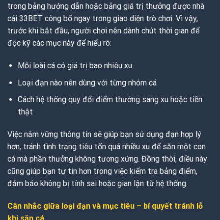
trong bảng hướng dẫn hoặc bảng giá trị thưởng được nhà
cái 33BET công bố ngay trong giao diện trò chơi. Vì vậy,
trước khi bắt đầu, người chơi nên dành chút thời gian để
đọc kỹ các mục này để hiểu rõ:
Mỗi loài cá có giá trị bao nhiêu xu
Loại đạn nào nên dùng với từng nhóm cá
Cách hệ thống quy đổi điểm thưởng sang xu hoặc tiền
thật
Việc nắm vững thông tin sẽ giúp bạn sử dụng đạn hợp lý
hơn, tránh tình trạng tiêu tốn quá nhiều xu để săn một con
cá mà phần thưởng không tương xứng. Đồng thời, điều này
cũng giúp bạn tự tin hơn trong việc kiểm tra bảng điểm,
đảm bảo không bị tính sai hoặc gian lận từ hệ thống.
Cân nhắc giữa loại đạn và mục tiêu – bí quyết tránh lỗ
khi săn cá