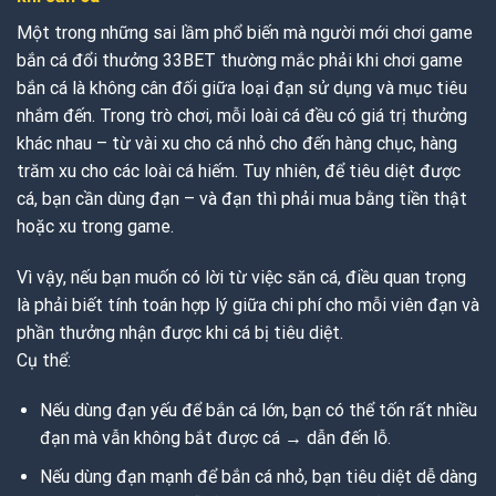
Một trong những sai lầm phổ biến mà người mới chơi game
bắn cá đổi thưởng 33BET thường mắc phải khi chơi game
bắn cá là không cân đối giữa loại đạn sử dụng và mục tiêu
nhắm đến. Trong trò chơi, mỗi loài cá đều có giá trị thưởng
khác nhau – từ vài xu cho cá nhỏ cho đến hàng chục, hàng
trăm xu cho các loài cá hiếm. Tuy nhiên, để tiêu diệt được
cá, bạn cần dùng đạn – và đạn thì phải mua bằng tiền thật
hoặc xu trong game.
Vì vậy, nếu bạn muốn có lời từ việc săn cá, điều quan trọng
là phải biết tính toán hợp lý giữa chi phí cho mỗi viên đạn và
phần thưởng nhận được khi cá bị tiêu diệt.
Cụ thể:
Nếu dùng đạn yếu để bắn cá lớn, bạn có thể tốn rất nhiều
đạn mà vẫn không bắt được cá → dẫn đến lỗ.
Nếu dùng đạn mạnh để bắn cá nhỏ, bạn tiêu diệt dễ dàng