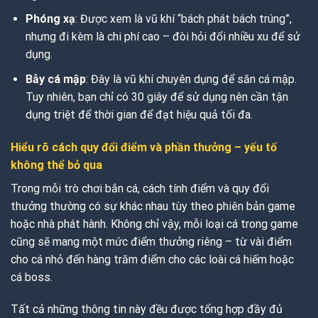
Phóng xạ
: Được xem là vũ khí “bách phát bách trúng”,
nhưng đi kèm là chi phí cao – đòi hỏi đổi nhiều xu để sử
dụng.
Bẫy cá mập
: Đây là vũ khí chuyên dụng để săn cá mập.
Tuy nhiên, bạn chỉ có 30 giây để sử dụng nên cần tận
dụng triệt để thời gian để đạt hiệu quả tối đa.
Hiểu rõ cách quy đổi điểm và phần thưởng – yếu tố
không thể bỏ qua
Trong mỗi trò chơi bắn cá, cách tính điểm và quy đổi
thưởng thường có sự khác nhau tùy theo phiên bản game
hoặc nhà phát hành. Không chỉ vậy, mỗi loại cá trong game
cũng sẽ mang một mức điểm thưởng riêng – từ vài điểm
cho cá nhỏ đến hàng trăm điểm cho các loài cá hiếm hoặc
cá boss.
Tất cả những thông tin này đều được tổng hợp đầy đủ