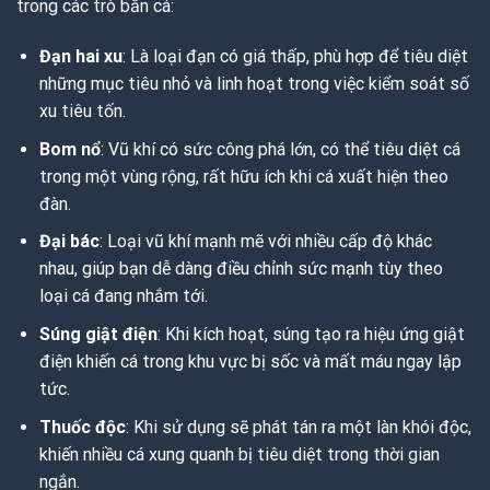
trong các trò bắn cá:
Đạn hai xu
: Là loại đạn có giá thấp, phù hợp để tiêu diệt
những mục tiêu nhỏ và linh hoạt trong việc kiểm soát số
xu tiêu tốn.
Bom nổ
: Vũ khí có sức công phá lớn, có thể tiêu diệt cá
trong một vùng rộng, rất hữu ích khi cá xuất hiện theo
đàn.
Đại bác
: Loại vũ khí mạnh mẽ với nhiều cấp độ khác
nhau, giúp bạn dễ dàng điều chỉnh sức mạnh tùy theo
loại cá đang nhắm tới.
Súng giật điện
: Khi kích hoạt, súng tạo ra hiệu ứng giật
điện khiến cá trong khu vực bị sốc và mất máu ngay lập
tức.
Thuốc độc
: Khi sử dụng sẽ phát tán ra một làn khói độc,
khiến nhiều cá xung quanh bị tiêu diệt trong thời gian
ngắn.