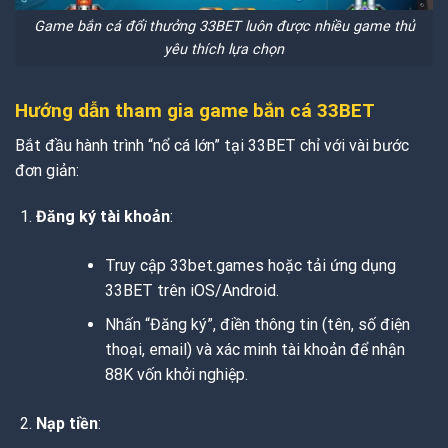
Game bắn cá đổi thưởng 33BET luôn được nhiều game thủ
yêu thích lựa chọn
Hướng dẫn tham gia game bắn cá 33BET
Bắt đầu hành trình “nổ cá lớn” tại 33BET chỉ với vài bước
đơn giản:
Đăng ký tài khoản
:
Truy cập 33bet.games hoặc tải ứng dụng
33BET trên iOS/Android.
Nhấn “Đăng ký”, điền thông tin (tên, số điện
thoại, email) và xác minh tài khoản để nhận
88K vốn khởi nghiệp.
Nạp tiền
: