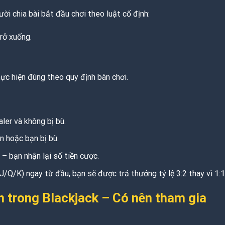
ười chia bài bắt đầu chơi theo luật cố định:
rở xuống.
thực hiện đúng theo quy định bàn chơi.
ler và không bị bù.
n hoặc bạn bị bù.
 – bạn nhận lại số tiền cược.
/Q/K) ngay từ đầu, bạn sẽ được trả thưởng tỷ lệ 3:2 thay vì 1:1
n trong Blackjack – Có nên tham gia