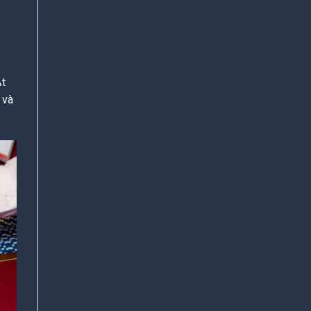
Át
 và