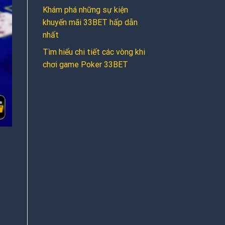
Khám phá những sự kiện
khuyến mãi 33BET hấp dẫn
nhất
Tìm hiểu chi tiết các vòng khi
chơi game Poker 33BET