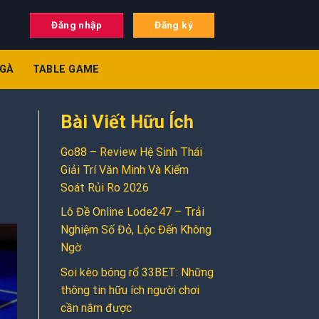
Đăng nhập
Đăng ký
 GÀ
TABLE GAME
Bài Viết Hữu Ích
Go88 – Review Hệ Sinh Thái
Giải Trí Văn Minh Và Kiểm
Soát Rủi Ro 2026
Lô Đề Online Lode247 – Trải
Nghiệm Số Đỏ, Lộc Đến Không
Ngờ
Soi kèo bóng rổ 33BET: Những
thông tin hữu ích người chơi
cần nắm được