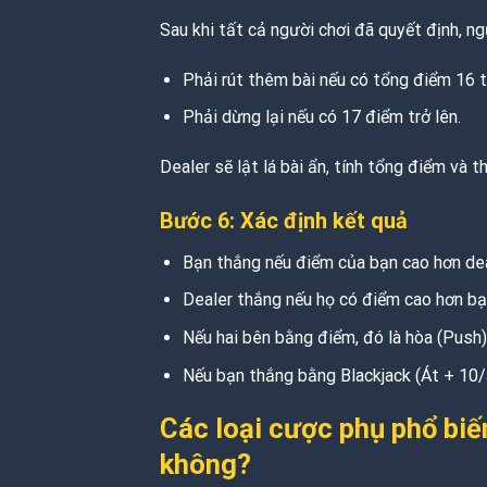
Sau khi tất cả người chơi đã quyết định, ng
Phải rút thêm bài nếu có tổng điểm 16 t
Phải dừng lại nếu có 17 điểm trở lên.
Dealer sẽ lật lá bài ẩn, tính tổng điểm và 
Bước 6: Xác định kết quả
Bạn thắng nếu điểm của bạn cao hơn dea
Dealer thắng nếu họ có điểm cao hơn bạ
Nếu hai bên bằng điểm, đó là hòa (Push)
Nếu bạn thắng bằng Blackjack (Át + 10/J
Các loại cược phụ phổ biế
không?