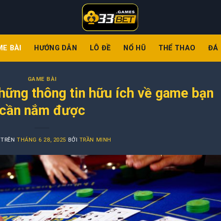
E BÀI
HƯỚNG DẪN
LÔ ĐỀ
NỔ HŨ
THỂ THAO
ĐÁ
GAME BÀI
hững thông tin hữu ích về game bạn
cần nắm được
 TRÊN
THÁNG 6 28, 2025
BỞI
TRẦN MINH