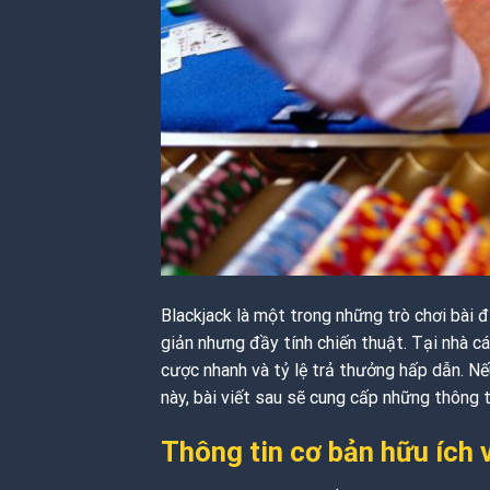
Blackjack là một trong những trò chơi bài đ
giản nhưng đầy tính chiến thuật. Tại nhà c
cược nhanh và tỷ lệ trả thưởng hấp dẫn. N
này, bài viết sau sẽ cung cấp những thông 
Thông tin cơ bản hữu ích