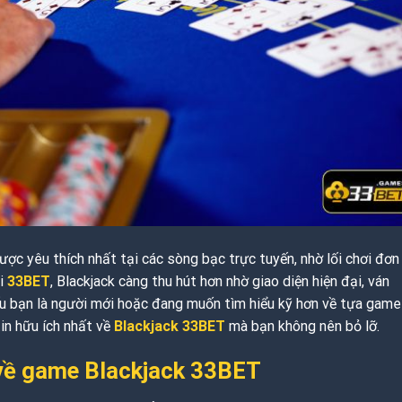
ược yêu thích nhất tại các sòng bạc trực tuyến, nhờ lối chơi đơn
ái
33BET
, Blackjack càng thu hút hơn nhờ giao diện hiện đại, ván
ếu bạn là người mới hoặc đang muốn tìm hiểu kỹ hơn về tựa game
tin hữu ích nhất về
Blackjack 33BET
mà bạn không nên bỏ lỡ.
 về game Blackjack 33BET