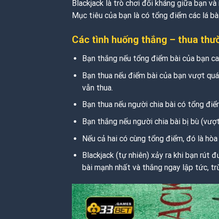
Blackjack là trò chơi đối kháng giữa bạn và
Mục tiêu của bạn là có tổng điểm các lá b
Các tình huống thắng – thua thư
Bạn thắng nếu tổng điểm bài của bạn ca
Bạn thua nếu điểm bài của bạn vượt quá 2
vẫn thua.
Bạn thua nếu người chia bài có tổng điể
Bạn thắng nếu người chia bài bị bù (vượt
Nếu cả hai có cùng tổng điểm, đó là hòa
Blackjack (tự nhiên) xảy ra khi bạn rút đ
bài mạnh nhất và thắng ngay lập tức, trừ