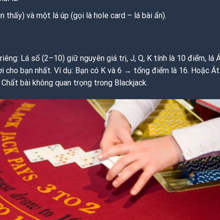
thấy) và một lá úp (gọi là hole card – lá bài ẩn).
iêng: Lá số (2–10) giữ nguyên giá trị, J, Q, K tính là 10 điểm, lá 
lợi cho bạn nhất. Ví dụ: Bạn có K và 6 → tổng điểm là 16. Hoặc Át
 Chất bài không quan trọng trong Blackjack.