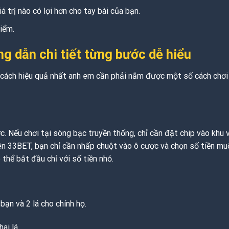
á trị nào có lợi hơn cho tay bài của bạn.
điểm.
g dẫn chi tiết từng bước dễ hiểu
cách hiệu quả nhất anh em cần phải nắm được một số cách chơi
c. Nếu chơi tại sòng bạc truyền thống, chỉ cần đặt chip vào khu 
rên 33BET, bạn chỉ cần nhấp chuột vào ô cược và chọn số tiền mu
thể bắt đầu chỉ với số tiền nhỏ.
 bạn và 2 lá cho chính họ.
ai lá.