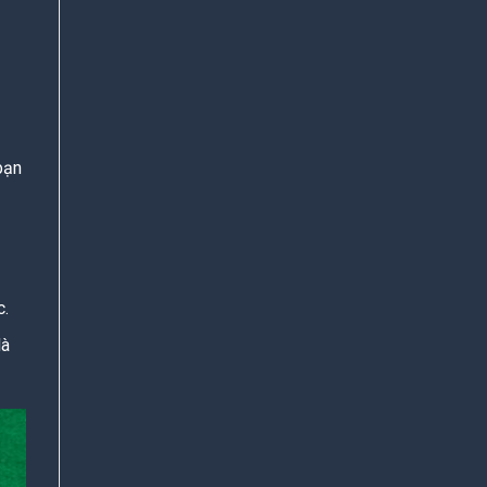
bạn
c.
là