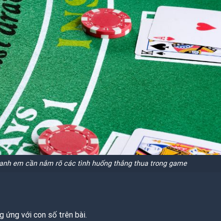
 anh em cần nắm rõ các tình huống thắng thua trong game
:
g ứng với con số trên bài.