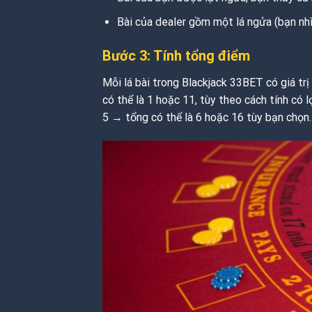
Bài của dealer gồm một lá ngửa (bạn nhìn 
Bước 3: Tính tổng điểm
Mỗi lá bài trong Blackjack 33BET có giá trị r
có thể là 1 hoặc 11, tùy theo cách tính có 
5 → tổng có thể là 6 hoặc 16 tùy bạn chọn.