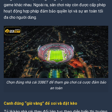
game khác nhau. Ngoài ra, sân chơi này còn được cấp phép
hoạt động hợp pháp đảm bảo quyền lợi và sự an toàn tối
đa cho người dùng.
Chọn đúng nhà cái 33BET để tham gia chơi cá cược đảm bảo
an toàn
Canh đúng “giờ vàng” để soi và đặt kèo
Tỷ lệ kèo nhà cái thay đổi liên tục theo diễn biến thị trường.