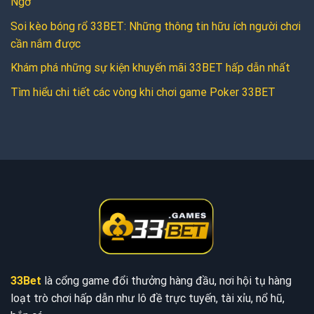
Ngờ
Soi kèo bóng rổ 33BET: Những thông tin hữu ích người chơi
cần nắm được
Khám phá những sự kiện khuyến mãi 33BET hấp dẫn nhất
Tìm hiểu chi tiết các vòng khi chơi game Poker 33BET
33Bet
là cổng game đổi thưởng hàng đầu, nơi hội tụ hàng
loạt trò chơi hấp dẫn như lô đề trực tuyến, tài xỉu, nổ hũ,