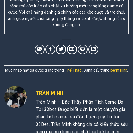
rộng mà còn luôn cập nhật xu hướng mới trong làng game cá
cược. Với khả năng đánh giá chính xác các kèo cược và trò chơi,
anh giúp người chơi tăng tỷ lệ thắng và tránh được những rủi ro
không đáng có.
Mục nhập này đã được đăng trong
Thể Thao
. Đánh dấu trang
permalink
.
TRẦN MINH
Trần Minh – Bậc Thầy Phân Tích Game Bài
Tại 33bet Được biết đến là một chuyên gia
phân tích game bài đổi thưởng uy tín tại
33Bet, Trần Minh không chỉ có kiến thức sâu
rộng mà còn luôn cập nhật xu hướng mới