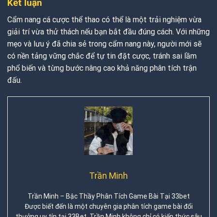
Kết luận
Cẩm nang cá cược thể thao có thể là một trải nghiệm vừa
giải trí vừa thử thách nếu bạn bắt đầu đúng cách. Với những
mẹo và lưu ý đã chia sẻ trong cẩm nang này, người mới sẽ
có nền tảng vững chắc để tự tin đặt cược, tránh sai lầm
phổ biến và từng bước nâng cao khả năng phân tích trận
đấu.
Trần Minh
Trần Minh – Bậc Thầy Phân Tích Game Bài Tại 33bet
Được biết đến là một chuyên gia phân tích game bài đổi
thưởng uy tín tại 33Bet, Trần Minh không chỉ có kiến thức sâu