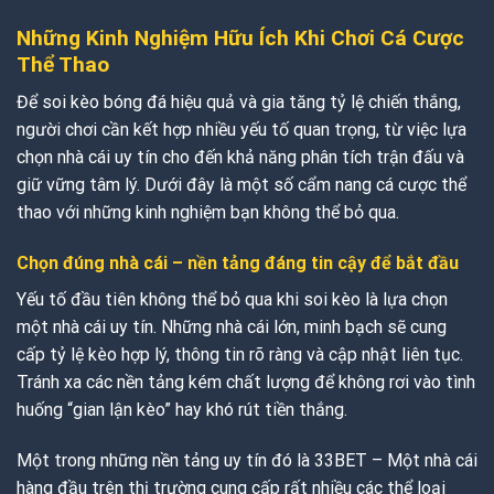
Những Kinh Nghiệm Hữu Ích Khi Chơi Cá Cược
Thể Thao
Để soi kèo bóng đá hiệu quả và gia tăng tỷ lệ chiến thắng,
người chơi cần kết hợp nhiều yếu tố quan trọng, từ việc lựa
chọn nhà cái uy tín cho đến khả năng phân tích trận đấu và
giữ vững tâm lý. Dưới đây là một số cẩm nang cá cược thể
thao với những kinh nghiệm bạn không thể bỏ qua.
Chọn đúng nhà cái – nền tảng đáng tin cậy để bắt đầu
Yếu tố đầu tiên không thể bỏ qua khi soi kèo là lựa chọn
một nhà cái uy tín. Những nhà cái lớn, minh bạch sẽ cung
cấp tỷ lệ kèo hợp lý, thông tin rõ ràng và cập nhật liên tục.
Tránh xa các nền tảng kém chất lượng để không rơi vào tình
huống “gian lận kèo” hay khó rút tiền thắng.
Một trong những nền tảng uy tín đó là 33BET – Một nhà cái
hàng đầu trên thị trường cung cấp rất nhiều các thể loại